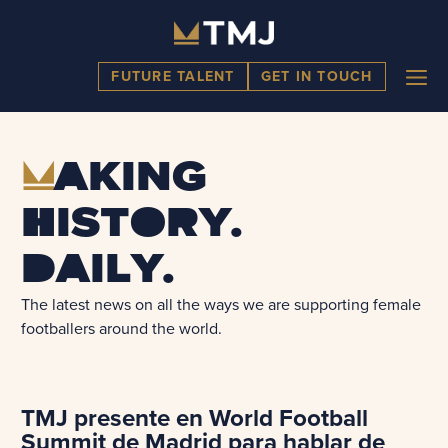
Skip
to
content
ME
FUTURE TALENT
GET IN TOUCH
M
aking
history.
Daily.
The latest news on all the ways we are supporting female
footballers around the world.
TMJ presente en World Football
Summit de Madrid para hablar de