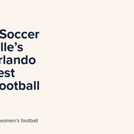
Soccer
le’s
rlando
est
ootball
 women’s football